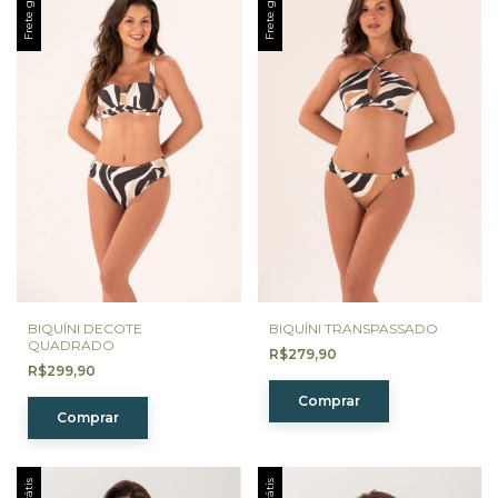
Frete grátis
Frete grátis
BIQUÍNI DECOTE
BIQUÍNI TRANSPASSADO
QUADRADO
R$279,90
R$299,90
Comprar
Comprar