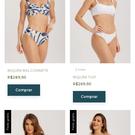
2 cores
BIQUÍNI BALCONNETE
BIQUÍNI TOP
R$289,90
R$269,90
Comprar
Comprar
Frete grátis
Frete grátis