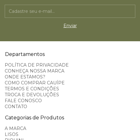
Departamentos
POLÍTICA DE PRIVACIDADE
CONHEÇA NOSSA MARCA
ONDE ESTAMOS?
COMO COMPRAR CAUÍPE
TERMOS E CONDIÇÕES
TROCA E DEVOLUÇÕES
FALE CONOSCO
CONTATO
Categorias de Produtos
A MARCA
LISOS