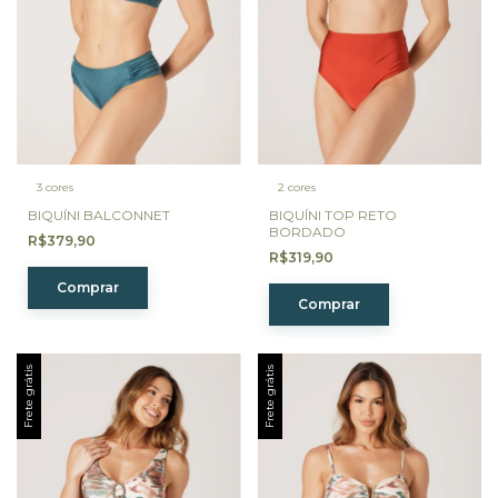
3 cores
2 cores
BIQUÍNI BALCONNET
BIQUÍNI TOP RETO
BORDADO
R$379,90
R$319,90
Comprar
Comprar
Frete grátis
Frete grátis