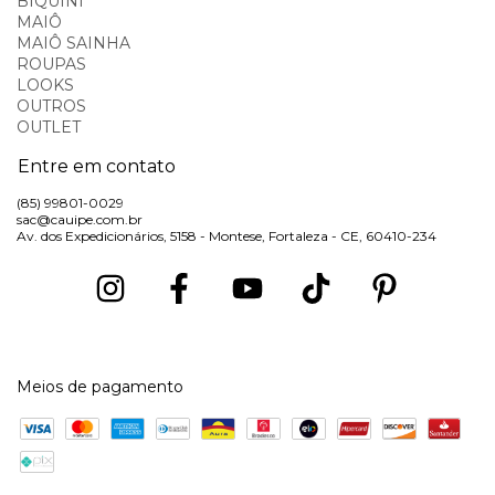
BIQUINI
MAIÔ
MAIÔ SAINHA
ROUPAS
LOOKS
OUTROS
OUTLET
Entre em contato
(85) 99801-0029
sac@cauipe.com.br
Av. dos Expedicionários, 5158 - Montese, Fortaleza - CE, 60410-234
Meios de pagamento