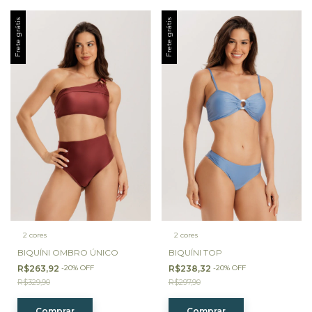
Frete grátis
Frete grátis
2 cores
2 cores
BIQUÍNI OMBRO ÚNICO
BIQUÍNI TOP
R$263,92
-
20
%
OFF
R$238,32
-
20
%
OFF
R$329,90
R$297,90
Comprar
Comprar