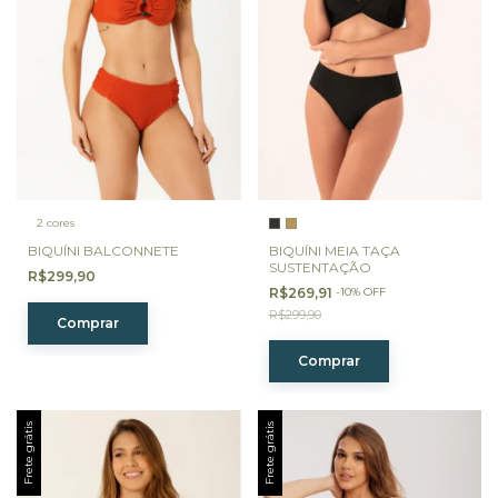
2 cores
BIQUÍNI BALCONNETE
BIQUÍNI MEIA TAÇA
SUSTENTAÇÃO
R$299,90
R$269,91
-
10
%
OFF
R$299,90
Comprar
Comprar
Frete grátis
Frete grátis