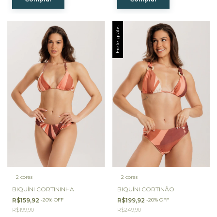
Frete grátis
2 cores
2 cores
BIQUÍNI CORTININHA
BIQUÍNI CORTINÃO
R$159,92
-
20
%
OFF
R$199,92
-
20
%
OFF
R$199,90
R$249,90