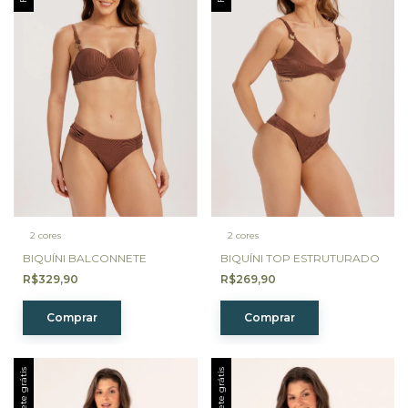
2 cores
2 cores
BIQUÍNI BALCONNETE
BIQUÍNI TOP ESTRUTURADO
R$329,90
R$269,90
Comprar
Comprar
Frete grátis
Frete grátis