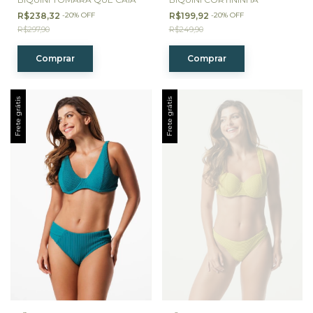
R$238,32
-
20
%
OFF
R$199,92
-
20
%
OFF
R$297,90
R$249,90
Comprar
Comprar
Frete grátis
Frete grátis